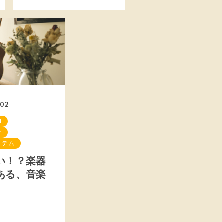
.02
d
せ
ステム
い！？楽器
ある、音楽