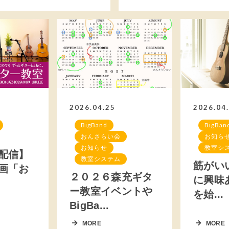
2026.04.25
2026.04
BigBand
BigBan
おんさらい会
お知ら
お知らせ
教室シ
配信】
教室システム
筋がい
画「お
２０２６森充ギタ
に興味
ー教室イベントや
を始...
BigBa...
MORE
MORE