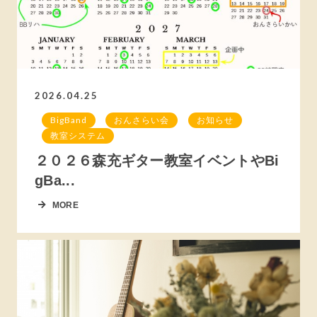
2026.04.25
BigBand
おんさらい会
お知らせ
教室システム
２０２６森充ギター教室イベントやBi
gBa...
MORE