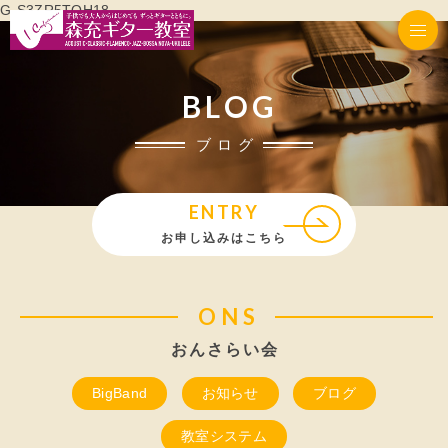
G-S3ZR5TQH18
BLOG
ブログ
ENTRY
お申し込みはこちら
ONS
おんさらい会
BigBand
お知らせ
ブログ
教室システム