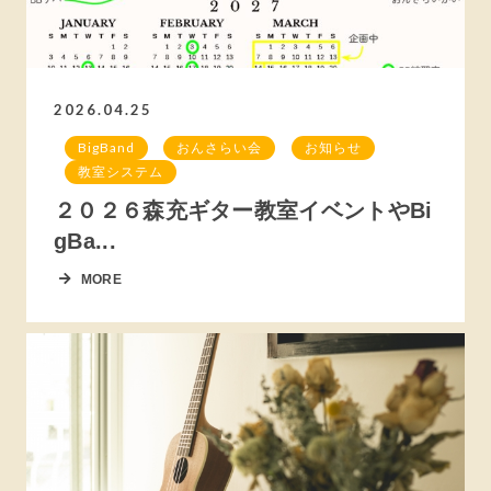
2026.04.25
BigBand
おんさらい会
お知らせ
教室システム
２０２６森充ギター教室イベントやBi
gBa...
MORE