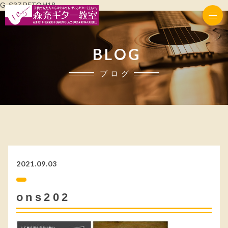
G-S3ZR5TQH18
BLOG
ブログ
2021.09.03
ons202