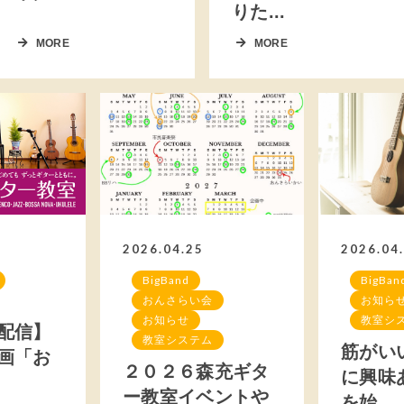
りた...
MORE
MORE
2026.04.25
2026.04
BigBand
BigBan
おんさらい会
お知ら
お知らせ
教室シ
配信】
教室システム
筋がい
画「お
２０２６森充ギタ
に興味
ー教室イベントや
を始...