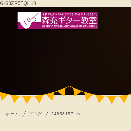
G-S3ZR5TQH18
ホーム
ブログ
24858157_m