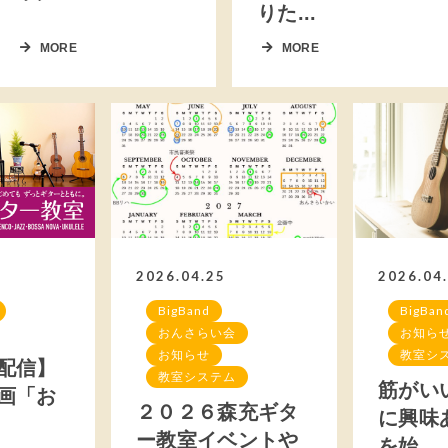
りた...
MORE
MORE
2026.04.25
2026.04
BigBand
BigBan
おんさらい会
お知ら
お知らせ
教室シ
配信】
教室システム
筋がい
画「お
２０２６森充ギタ
に興味
ー教室イベントや
を始...