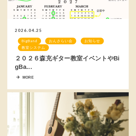
2026.04.25
BigBand
おんさらい会
お知らせ
教室システム
２０２６森充ギター教室イベントやBi
gBa...
MORE