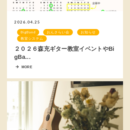
2026.04.25
BigBand
おんさらい会
お知らせ
教室システム
２０２６森充ギター教室イベントやBi
gBa...
MORE