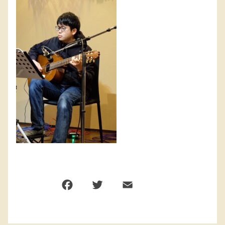
F
T
E
共
a
w
m
有
c
it
ai