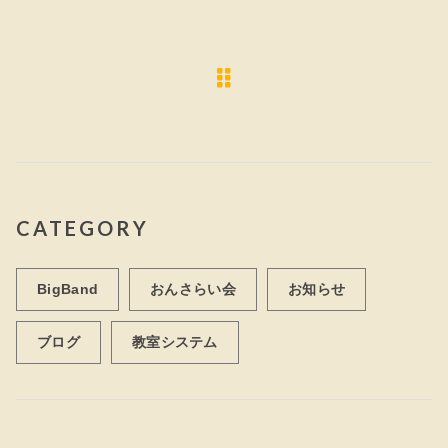
e
te
l
b
r
o
o
k
CATEGORY
BigBand
おんさらい会
お知らせ
ブログ
教室システム