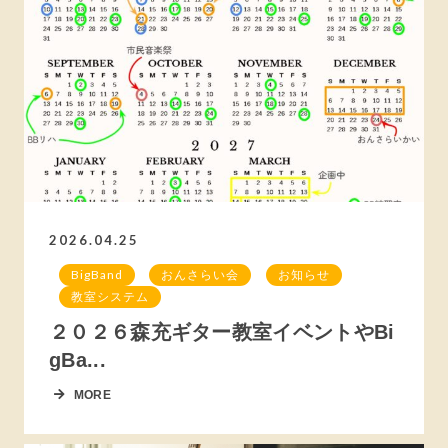
2026.04.25
BigBand
おんさらい会
お知らせ
教室システム
２０２６森充ギター教室イベントやBi
gBa...
MORE