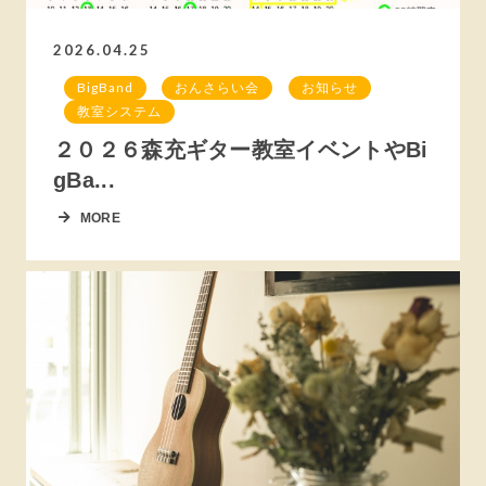
2026.04.25
BigBand
おんさらい会
お知らせ
教室システム
２０２６森充ギター教室イベントやBi
gBa...
MORE