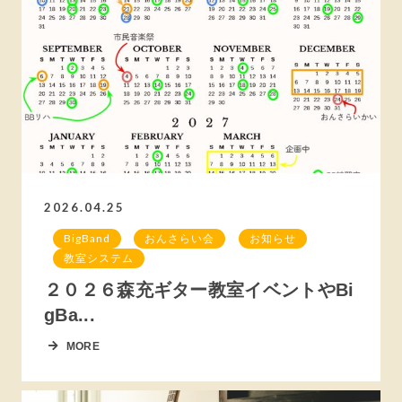
2026.04.25
BigBand
おんさらい会
お知らせ
教室システム
２０２６森充ギター教室イベントやBi
gBa...
MORE