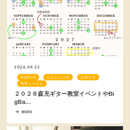
2026.04.25
BigBand
おんさらい会
お知らせ
教室システム
２０２６森充ギター教室イベントやBi
gBa...
MORE