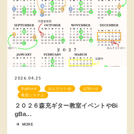
2026.04.25
BigBand
おんさらい会
お知らせ
教室システム
２０２６森充ギター教室イベントやBi
gBa...
MORE