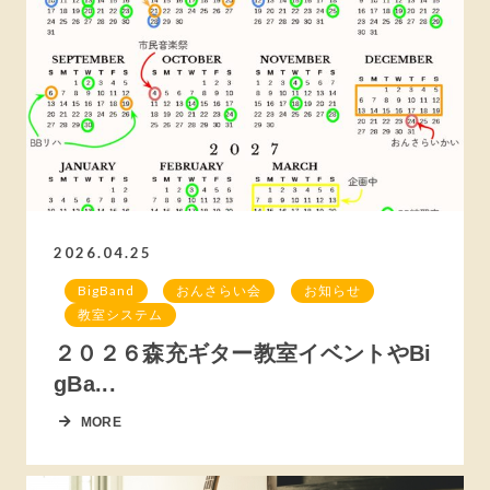
2026.04.25
BigBand
おんさらい会
お知らせ
教室システム
２０２６森充ギター教室イベントやBi
gBa...
MORE