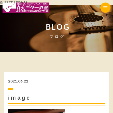
G-S3ZR5TQH18
BLOG
ブログ
2021.06.22
image