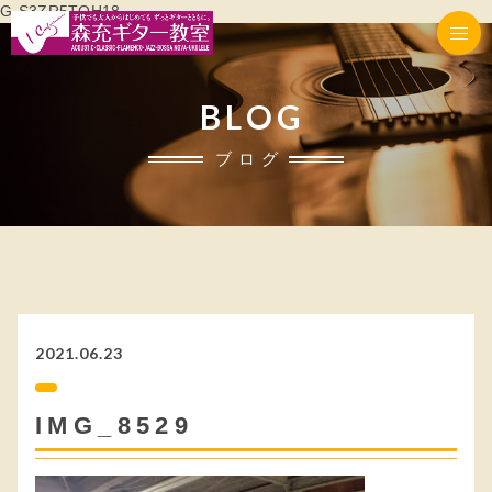
G-S3ZR5TQH18
BLOG
ブログ
2021.06.23
IMG_8529