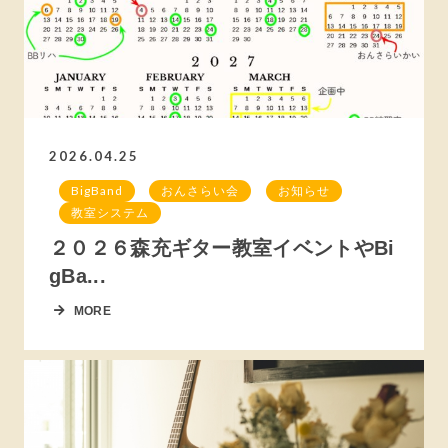
2026.04.25
BigBand
おんさらい会
お知らせ
教室システム
２０２６森充ギター教室イベントやBi
gBa...
MORE