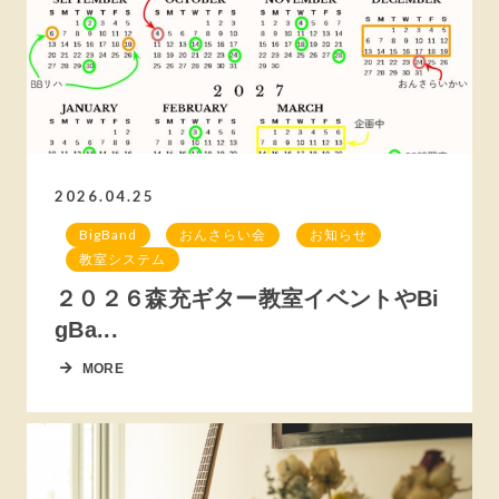
2026.04.25
BigBand
おんさらい会
お知らせ
教室システム
２０２６森充ギター教室イベントやBi
gBa...
MORE