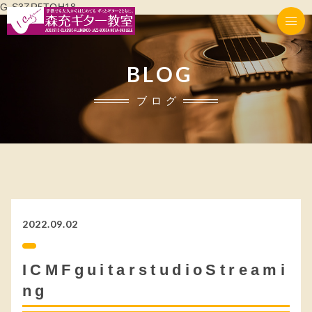
G-S3ZR5TQH18
BLOG
ブログ
2022.09.02
ICMFguitarstudioStreami
ng