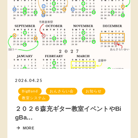
2026.04.25
BigBand
おんさらい会
お知らせ
教室システム
２０２６森充ギター教室イベントやBi
gBa...
MORE