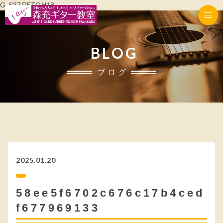
G-S3ZR5TQH18
BLOG
ブログ
2025.01.20
58ee5f6702c676c17b4ced
f677969133